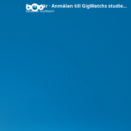
Formulär · Anmälan till GigWatchs studiecirkel
Delad av GigWatch