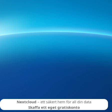
Nextcloud
– ett säkert hem för all din data
Skaffa ett eget gratiskonto