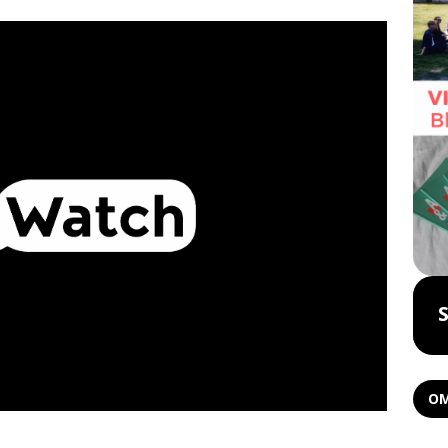
Boka föreläsning
OM