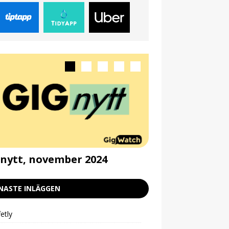
nytt, november 2024
Gignytt, septe
NASTE INLÄGGEN
etly