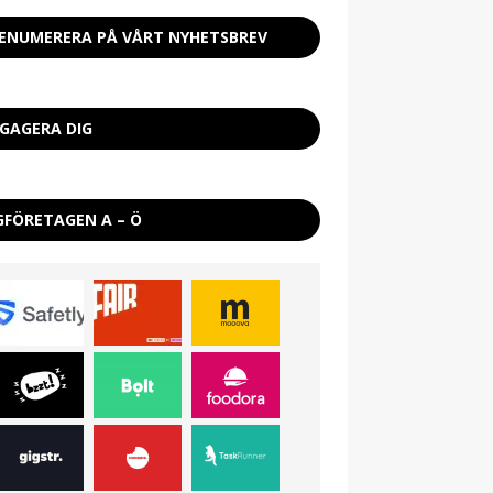
ENUMERERA PÅ VÅRT NYHETSBREV
GAGERA DIG
GFÖRETAGEN A – Ö