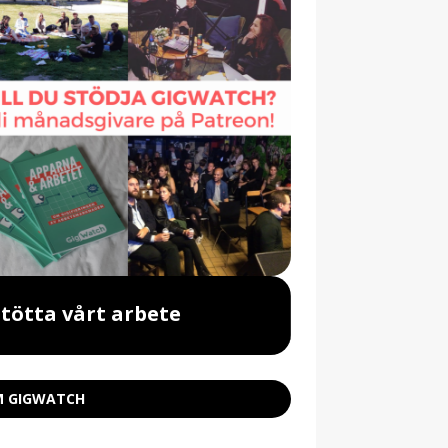
Stötta vårt arbete
Beställ vår 
 GIGWATCH