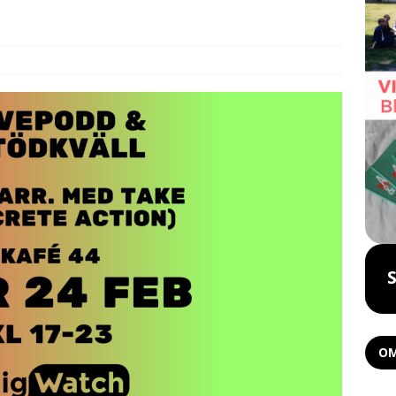
Boka föreläsning
OM