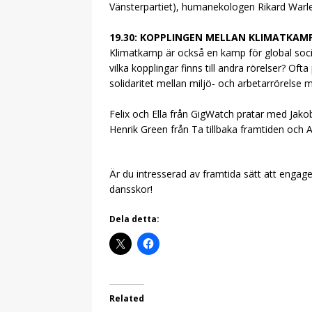
Vänsterpartiet), humanekologen Rikard Warl
19.30: KOPPLINGEN MELLAN KLIMATKAM
Klimatkamp är också en kamp för global socia
vilka kopplingar finns till andra rörelser? Oft
solidaritet mellan miljö- och arbetarrörelse m
Felix och Ella från GigWatch pratar med Jako
Henrik Green från Ta tillbaka framtiden och 
Är du intresserad av framtida sätt att engag
dansskor!
Dela detta:
Related