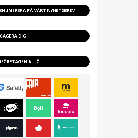
ENUMERERA PÅ VÅRT NYHETSBREV
GAGERA DIG
GFÖRETAGEN A – Ö