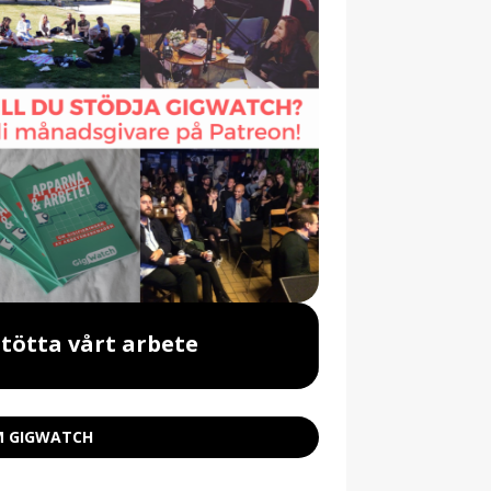
Stötta vårt arbete
Beställ vår 
 GIGWATCH