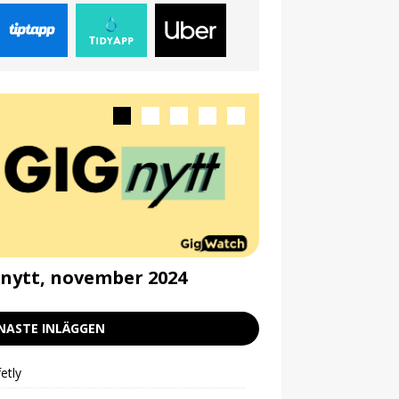
nytt, november 2024
Gignytt, septe
NASTE INLÄGGEN
etly