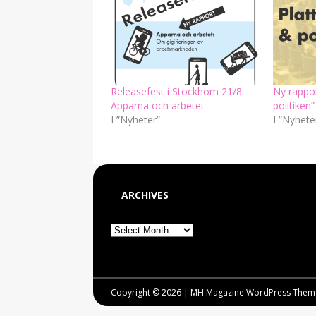
Releasefest i Stockhom 21/8:
Ny rappor
Apparna och arbetet
politiken”
I ”Nyheter”
I ”Nyhete
ARCHIVES
Copyright © 2026 | MH Magazine WordPress The