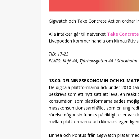
Gigwatch och Take Concrete Action ordnar li
Alla intäkter går till nätverket
Take Concrete
Livepodden kommer handla om klimaträttvisa 
TID: 17-23
PLATS: Kafé 44, Tjärhovsgatan 44 i Stockholm
18:00: DELNINGSEKONOMIN OCH KLIMAT
De digitala plattformarna fick under 2010-t
beskrevs som ett nytt sätt att leva, en reakt
konsumtion’ som plattformarna sades möjli
masskonsumtionssamhället som en ung radikal
rörelse någonsin funnits på riktigt, eller var 
mellan plattformarna och klimatet egentligen
Linnea och Pontus från GigWatch pratar med J