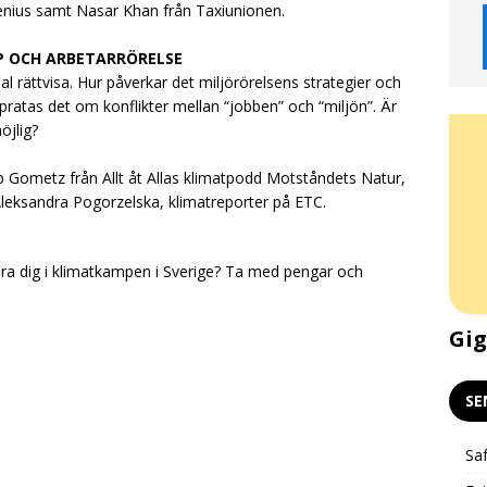
enius samt Nasar Khan från Taxiunionen.
P OCH ARBETARRÖRELSE
l rättvisa. Hur påverkar det miljörörelsens strategier och
a pratas det om konflikter mellan “jobben” och “miljön”. Är
öjlig?
b Gometz från Allt åt Allas klimatpodd Motståndets Natur,
Aleksandra Pogorzelska, klimatreporter på ETC.
era dig i klimatkampen i Sverige? Ta med pengar och
Gigekonomin och klimatet –
Gig
Livepodd och stödkväll 24/2
SE
Saf