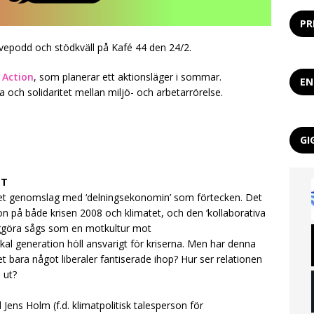
PR
vepodd och stödkväll på Kafé 44 den 24/2.
 Action
, som planerar ett aktionsläger i sommar.
EN
och solidaritet mellan miljö- och arbetarrörelse.
GI
ET
alet genomslag med ‘delningsekonomin’ som förtecken. Det
ion på både krisen 2008 och klimatet, och den ‘kollaborativa
ggöra sågs som en motkultur mot
 generation höll ansvarigt för kriserna. Men har denna
det bara något liberaler fantiserade ihop? Hur ser relationen
 ut?
ens Holm (f.d. klimatpolitisk talesperson för