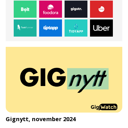
d
Gignytt, november 2024
G