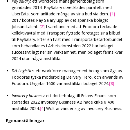
Pay salary
: ett workforce managementbolag som
grundades 2014. PaySalary utvecklades parallellt med
UberEats, som anlitade många av sina bud via dem.
[1]
2017 köptes Pay Salary upp av det spanska bolaget
Jobsandtalent.
[2]
I samband med att Foodora tecknade
kollektivavtal med Transport flyttade företaget sina bilbud
till PaySalary. Efter en tvist med Transportarbetarförbundet
som behandlades i Arbetsdomstolen 2022 har bolaget
successivt lagt ner sin verksamhet, men bolaget fanns kvar
2024 utan några anställda.
DH Logistics
: ett workforce management bolag som ägs av
Foodoras tyska moderbolag Delivery Hero, och används av
Foodora. Ungefär 1600 var anställda i bolaget 2024.
[3]
Invoicery business
: ett dotterbolag till Frilans Finans som
startades 2022 Invoicery Business AB hade cirka 6 400
anställda 2024.
[4
] Wolt använder sig av Invoicery Business.
Egenanställningar