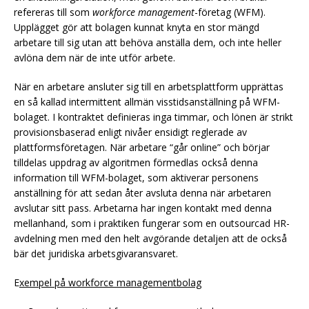
refereras till som
workforce management
-företag (WFM).
Upplägget gör att bolagen kunnat knyta en stor mängd
arbetare till sig utan att behöva anställa dem, och inte heller
avlöna dem när de inte utför arbete.
När en arbetare ansluter sig till en arbetsplattform upprättas
en så kallad intermittent allmän visstidsanställning på WFM-
bolaget. I kontraktet definieras inga timmar, och lönen är strikt
provisionsbaserad enligt nivåer ensidigt reglerade av
plattformsföretagen. När arbetare “går online” och börjar
tilldelas uppdrag av algoritmen förmedlas också denna
information till WFM-bolaget, som aktiverar personens
anställning för att sedan åter avsluta denna när arbetaren
avslutar sitt pass. Arbetarna har ingen kontakt med denna
mellanhand, som i praktiken fungerar som en outsourcad HR-
avdelning men med den helt avgörande detaljen att de också
bär det juridiska arbetsgivaransvaret.
E
xempel på workforce managementbolag