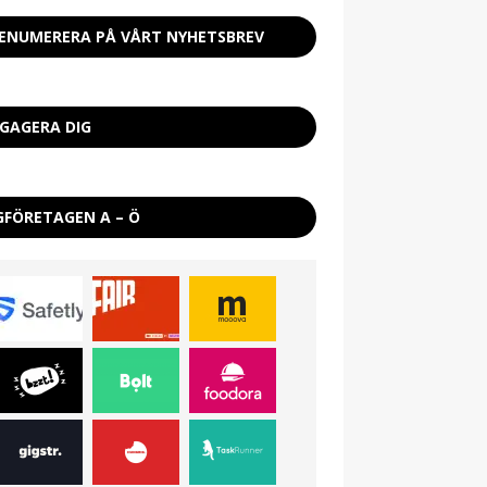
ENUMERERA PÅ VÅRT NYHETSBREV
GAGERA DIG
GFÖRETAGEN A – Ö