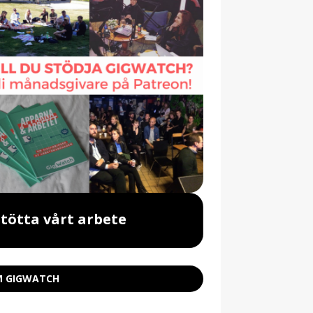
Stötta vårt arbete
Beställ vår 
 GIGWATCH