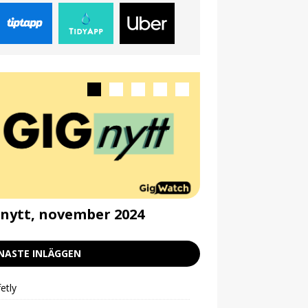
nytt, november 2024
Gignytt, septe
NASTE INLÄGGEN
etly