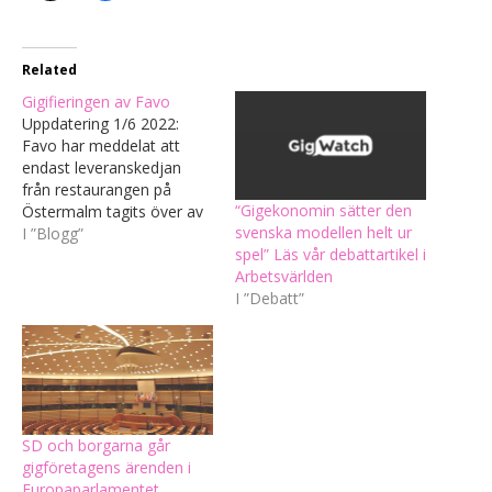
Related
Gigifieringen av Favo
Uppdatering 1/6 2022:
Favo har meddelat att
endast leveranskedjan
från restaurangen på
“Gigekonomin sätter den
Östermalm tagits över av
svenska modellen helt ur
Bzzt. De som kör ut mat
I ”Blogg”
spel” Läs vår debattartikel i
åt företaget i Hägersten
Arbetsvärlden
och Borås omfattas än så
I ”Debatt”
länge av samma
kollektivavtal som tidigare.
Under de senaste åren har
företaget Favo levererat
mat runt om i Stockholm…
SD och borgarna går
gigföretagens ärenden i
Europaparlamentet