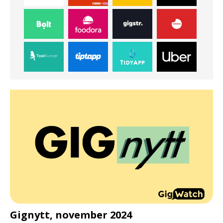
d
Gignytt, november 2024
G