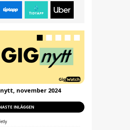
nytt, november 2024
Gignytt, septe
NASTE INLÄGGEN
etly