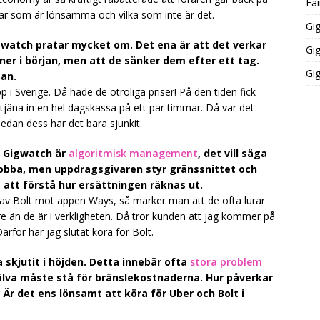
Fai
gar som är lönsamma och vilka som inte är det.
Gi
gwatch pratar mycket om. Det ena är att det verkar
Gi
er i början, men att de sänker dem efter ett tag.
Gi
man.
i Sverige. Då hade de otroliga priser! På den tiden fick
 tjäna in en hel dagskassa på ett par timmar. Då var det
Sedan dess har det bara sjunkit.
i Gigwatch är
algoritmisk management
, det vill säga
jobba, men uppdragsgivaren styr gränssnittet och
rt att förstå hur ersättningen räknas ut.
v Bolt mot appen Ways, så märker man att de ofta lurar
re än de är i verkligheten. Då tror kunden att jag kommer på
Därför har jag slutat köra för Bolt.
 skjutit i höjden. Detta innebär ofta
stora problem
jälva måste stå för bränslekostnaderna. Hur påverkar
 Är det ens lönsamt att köra för Uber och Bolt i