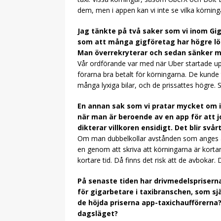
dem, men i appen kan vi inte se vilka körnin
Jag tänkte på två saker som vi inom Gi
som att många gigföretag har högre lön
Man överrekryterar och sedan sänker 
Vår ordförande var med när Uber startade upp 
förarna bra betalt för körningarna. De kunde
många lyxiga bilar, och de prissattes högre. 
En annan sak som vi pratar mycket om 
när man är beroende av en app för att 
dikterar villkoren ensidigt. Det blir svå
Om man dubbelkollar avstånden som anges a
en genom att skriva att körningarna är korta
kortare tid. Då finns det risk att de avbokar. 
På senaste tiden har drivmedelspriserna
för gigarbetare i taxibranschen, som s
de höjda priserna app-taxichaufförerna?
dagsläget?