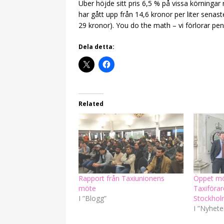
Uber höjde sitt pris 6,5 % på vissa körning
har gått upp från 14,6 kronor per liter senas
29 kronor). You do the math – vi förlorar pen
Dela detta:
Related
Rapport från Taxiunionens
Öppet mö
möte
Taxiförar
I ”Blogg”
Stockho
I ”Nyhete