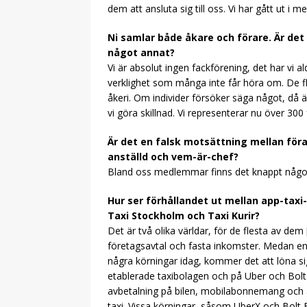
dem att ansluta sig till oss. Vi har gått ut i m
Ni samlar både åkare och förare. Är det
något annat?
Vi är absolut ingen fackförening, det har vi ald
verklighet som många inte får höra om. De fle
åkeri. Om individer försöker säga något, då 
vi göra skillnad. Vi representerar nu över 300 
Är det en falsk motsättning mellan förar
anställd och vem-är-chef?
Bland oss medlemmar finns det knappt någon 
Hur ser förhållandet ut mellan app-tax
Taxi Stockholm och Taxi Kurir?
Det är två olika världar, för de flesta av dem
företagsavtal och fasta inkomster. Medan en 
några körningar idag, kommer det att löna si
etablerade taxibolagen och på Uber och Bol
avbetalning på bilen, mobilabonnemang och ann
taxi. Vissa körningar, såsom UberX och Bolt 