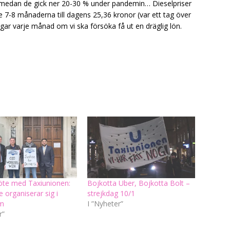
ar medan de gick ner 20-30 % under pandemin… Dieselpriser
te 7-8 månaderna till dagens 25,36 kronor (var ett tag över
gar varje månad om vi ska försöka få ut en dräglig lön.
te med Taxiunionen:
Bojkotta Uber, Bojkotta Bolt –
e organiserar sig i
strejkdag 10/1
lm
I ”Nyheter”
r”