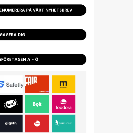
ENUMERERA PÅ VÅRT NYHETSBREV
GAGERA DIG
GFÖRETAGEN A – Ö