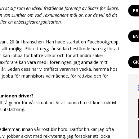
rivit sig som en ideell fristående förening av åkare för åkare.
PR
n van Dinther om vad Taxiunionens mål är, hur de vill nå dit
ller en arbetsgivarorganisation.
EN
 varit 20 år i branschen. Han hade startat en Facebookgrupp,
allt möjligt. För ett drygt år sedan bestämde han sig för att
 kan jobba för bättre villkor och för att ändra saker i
GI
axiförare kan vara med i föreningen. Jag anmälde mitt
ett år. Sedan dess har vi träffats varannan vecka, hemma hos
i jobba för människors välmående, för rättvisa och för
unionen driver?
ill få gehör för vår situation. Vi vill kunna ha ett konstruktivt
utsfattning.
medlemmar, innan vår röst blir hörd. Därför brukar jag ofta
Vi jobbar aktivt med rekrytering. Jag försöker att locka