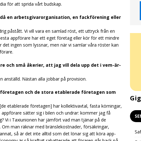
edia för att sprida vårt budskap.
 då en arbetsgivarorganisation, en fackförening eller
rig påstått. Vi vill vara en samlad röst, ett uttryck från en
sta appförare har ett eget företag eller kör för ett mindre
är det ingen som lyssnar, men när vi samlar våra röster kan
förare.
e och små åkerier, att jag vill dela upp det i vem-är-
anställd. Nästan alla jobbar på provision.
i-företagen och de stora etablerade företagen som
Gigekonomin och klimatet –
Gig
Livepodd och stödkväll 24/2
 [de etablerade företagen] har kollektivavtal, fasta körningar,
appförare sätter sig i bilen och undrar: kommer jag få
SE
g? Vi i Taxiunionen har jämfört vad man tjänar på de
t. Om man räknar med bränslekostnader, försäkringar,
Saf
at, så är det inte alltid som det lönar sig att köra app-
Economy är så kraftigt rabatterade att föraren går back på