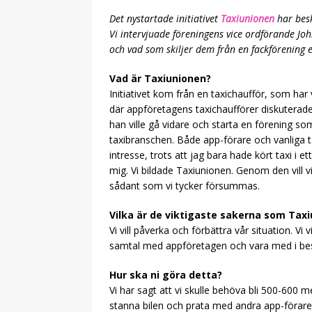
Det nystartade initiativet
Taxiunionen
har besk
Vi intervjuade föreningens vice ordförande Joh
och vad som skiljer dem från en fackförening e
Vad är Taxiunionen?
Initiativet kom från en taxichaufför, som har
där appföretagens taxichaufförer diskuterade 
han ville gå vidare och starta en förening som
taxibranschen. Både app-förare och vanliga t
intresse, trots att jag bara hade kört taxi i 
mig. Vi bildade Taxiunionen. Genom den vill v
sådant som vi tycker försummas.
Vilka är de viktigaste sakerna som Taxi
Vi vill påverka och förbättra vår situation. Vi v
samtal med appföretagen och vara med i besl
Hur ska ni göra detta?
Vi har sagt att vi skulle behöva bli 500-600 
stanna bilen och prata med andra app-förare. 