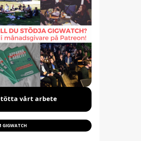
Stötta vårt arbete
Beställ vår 
 GIGWATCH