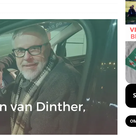
Boka föreläsning
OM