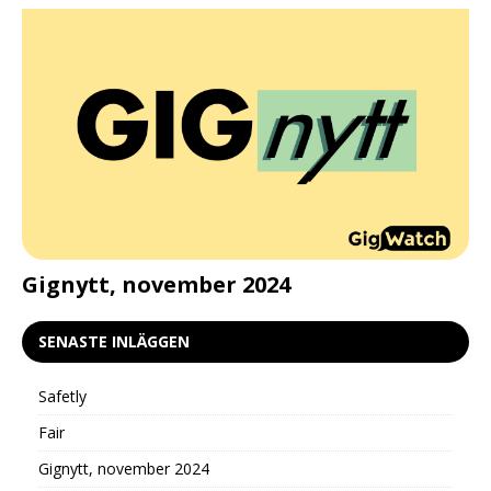
d
Gignytt, november 2024
G
SENASTE INLÄGGEN
Safetly
Fair
Gignytt, november 2024