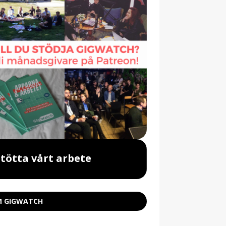
Stötta vårt arbete
Beställ vår 
 GIGWATCH