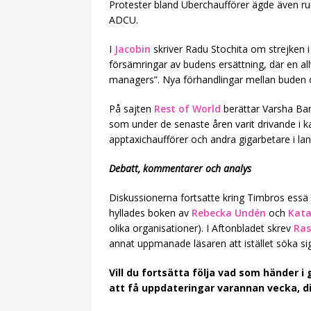
Protester bland Uberchaufförer ägde även rum
ADCU.
I
Jacobin
skriver Radu Stochita om strejken 
försämringar av budens ersättning, där en allt
managers”. Nya förhandlingar mellan buden o
På sajten
Rest of World
berättar Varsha Ban
som under de senaste åren varit drivande i
apptaxichaufförer och andra gigarbetare i lan
Debatt, kommentarer och analys
Diskussionerna fortsatte kring Timbros essä
hyllades boken av
Rebecka Undén
och
Kata
olika organisationer). I Aftonbladet skrev
Ra
annat uppmanade läsaren att istället söka sig
Vill du fortsätta följa vad som händer 
att få uppdateringar varannan vecka, dir