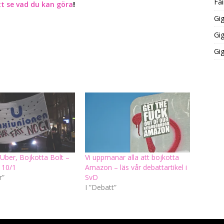
Fai
tt se vad du kan göra
!
Gi
Gi
Gi
Uber, Bojkotta Bolt –
Vi uppmanar alla att bojkotta
 10/1
Amazon – läs vår debattartikel i
r”
SvD
I ”Debatt”