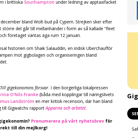
 i brittiska
Southampton
under ledning av apptaxifacket
i december bland Wolt-bud på Cypern. Strejken sker efter
 större del går till mellanhänder i form av så kallade “fleet
ch företaget väntas äga rum 12 januari.
sal historien om Shaik Salauddin, en indisk Uberchaufför
 kampen mot gigbolagen och organiseringen bland
det.
Till gigekonomins försvar
. I den borgerliga lokalpressen
rina O’Nils Franke
(båda med kopplingar till näringslivets
Gigekonomin och klimatet –
Gig
smus Landström
en mer kritisk recension, där han bland
Livepodd och stödkväll 24/2
 till Gigwatchs rapport
Apparna och arbetet
.
SE
i gigekonomin?
Prenumerera på vårt nyhetsbrev
för
ekt till din mejlkorg!
Saf