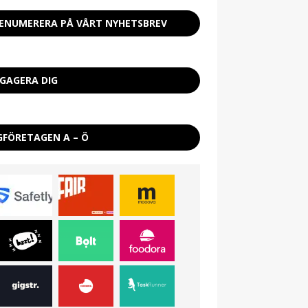
ENUMERERA PÅ VÅRT NYHETSBREV
GAGERA DIG
GFÖRETAGEN A – Ö