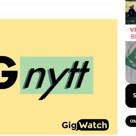
Boka föreläsning
OM