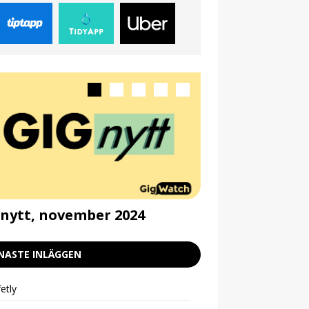
nytt, november 2024
Gignytt, septe
NASTE INLÄGGEN
etly