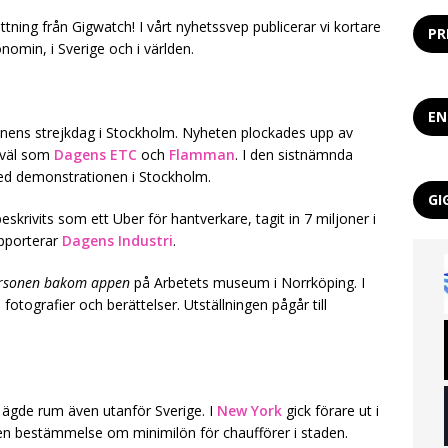
ning från Gigwatch! I vårt nyhetssvep publicerar vi kortare
PR
omin, i Sverige och i världen.
EN
onens strejkdag i Stockholm. Nyheten plockades upp av
väl som
Dagens ETC
och
Flamman
. I den sistnämnda
med demonstrationen i Stockholm.
GI
krivits som ett Uber för hantverkare, tagit in 7 miljoner i
rapporterar
Dagens Industri
.
ersonen bakom appen
på Arbetets museum i Norrköping. I
otografier och berättelser. Utställningen pågår till
 ägde rum även utanför Sverige. I
New York
gick förare ut i
en bestämmelse om minimilön för chaufförer i staden.