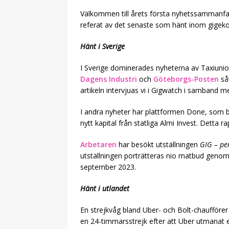
Välkommen till årets första nyhetssammanfatt
referat av det senaste som hänt inom gigekon
Hänt i Sverige
I Sverige dominerades nyheterna av Taxiuni
Dagens Industri
och
Göteborgs-Posten
så
artikeln intervjuas vi i Gigwatch i samband 
I andra nyheter har plattformen Done, som bes
nytt kapital från statliga Almi Invest. Detta 
Arbetaren
har besökt utställningen
GIG – p
utställningen porträtteras nio matbud genom f
september 2023.
Hänt i utlandet
En strejkvåg bland Uber- och Bolt-chaufförer
en 24-timmarsstrejk efter att Uber utmanat 