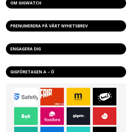
OM GIGWATCH
PRENUMERERA PÅ VÅRT NYHETSBREV
ENGAGERA DIG
GIGFÖRETAGEN A – Ö