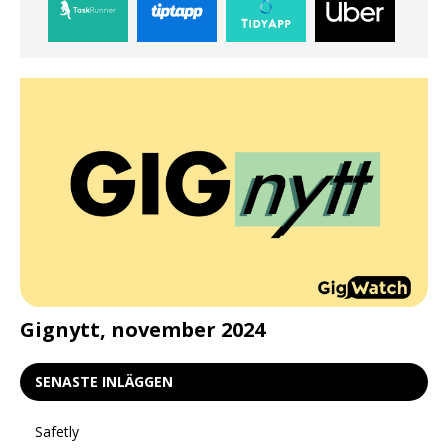
d
Gignytt, november 2024
G
SENASTE INLÄGGEN
Safetly