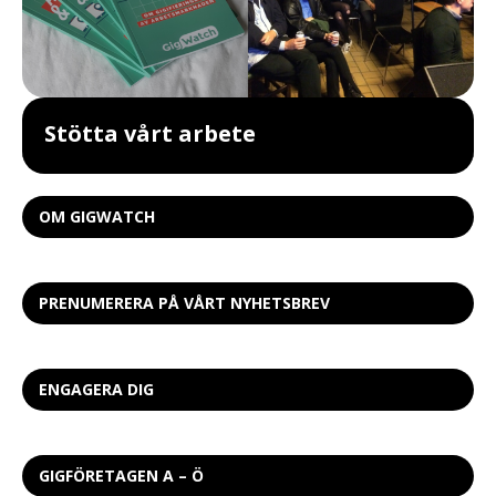
Stötta vårt arbete
OM GIGWATCH
PRENUMERERA PÅ VÅRT NYHETSBREV
ENGAGERA DIG
GIGFÖRETAGEN A – Ö