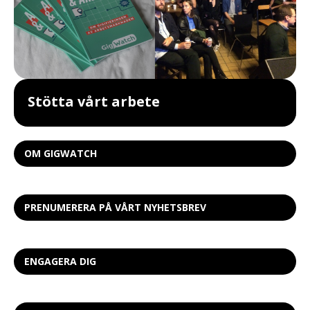
Stötta vårt arbete
OM GIGWATCH
PRENUMERERA PÅ VÅRT NYHETSBREV
ENGAGERA DIG