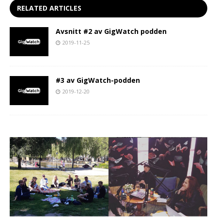
RELATED ARTICLES
Avsnitt #2 av GigWatch podden
2019-11-25
#3 av GigWatch-podden
2019-12-20