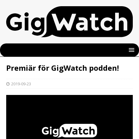
Premiär för GigWatch podden!
2019-09-23