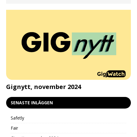
d
Gignytt, november 2024
G
SENASTE INLÄGGEN
Safetly
Fair