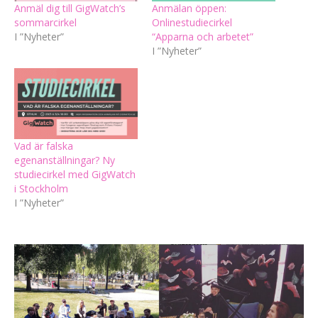
Anmäl dig till GigWatch’s
Anmälan öppen:
sommarcirkel
Onlinestudiecirkel
I ”Nyheter”
“Apparna och arbetet”
I ”Nyheter”
Vad är falska
egenanställningar? Ny
studiecirkel med GigWatch
i Stockholm
I ”Nyheter”