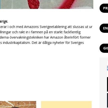
PR
erige.
kerar i och med Amazons Sverigeetablering att slussas ut ur
EN
ningar och rakt in i famnen på en starkt fackfientlig
derna övervakningstekniken har Amazon återinfört former
s industrikapitalism. Det är dåliga nyheter för Sveriges
GI