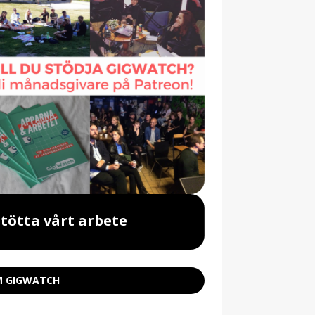
Stötta vårt arbete
Beställ vår 
 GIGWATCH