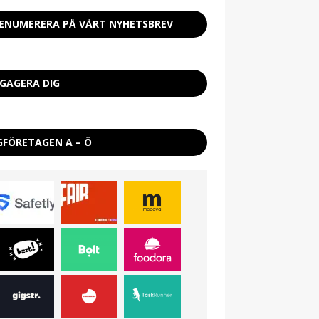
ENUMERERA PÅ VÅRT NYHETSBREV
GAGERA DIG
GFÖRETAGEN A – Ö