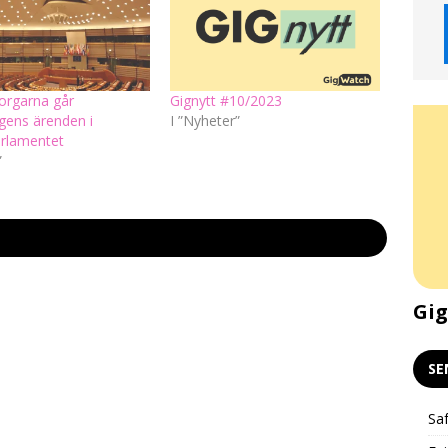
orgarna går
Gignytt #10/2023
gens ärenden i
I ”Nyheter”
rlamentet
”
Gigekonomin och klimatet –
Gig
Livepodd och stödkväll 24/2
SE
Saf