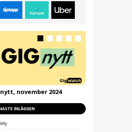
nytt, november 2024
Gignytt, septe
NASTE INLÄGGEN
etly