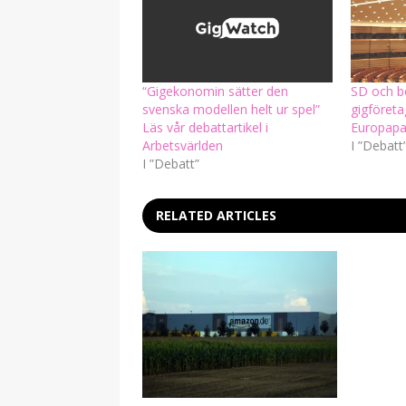
“Gigekonomin sätter den
SD och b
svenska modellen helt ur spel”
gigföreta
Läs vår debattartikel i
Europapa
Arbetsvärlden
I ”Debatt
I ”Debatt”
RELATED ARTICLES