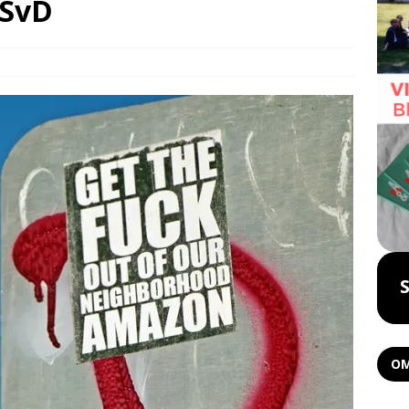
 SvD
Boka föreläsning
OM