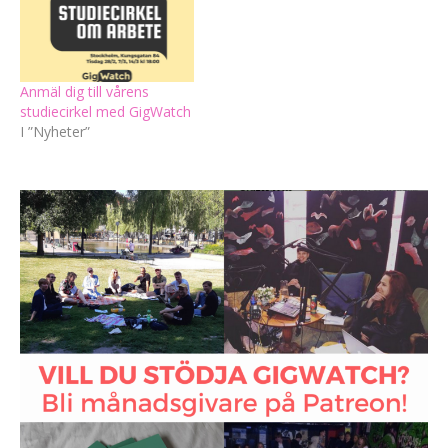
Anmäl dig till vårens
studiecirkel med GigWatch
I ”Nyheter”