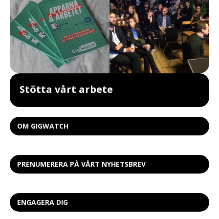
Stötta vårt arbete
OM GIGWATCH
PRENUMERERA PÅ VÅRT NYHETSBREV
ENGAGERA DIG