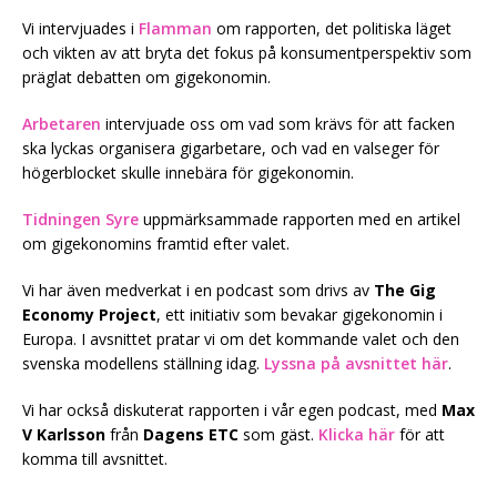
Vi intervjuades i
Flamman
om rapporten, det politiska läget
och vikten av att bryta det fokus på konsumentperspektiv som
präglat debatten om gigekonomin.
Arbetaren
intervjuade oss om vad som krävs för att facken
ska lyckas organisera gigarbetare, och vad en valseger för
högerblocket skulle innebära för gigekonomin.
Tidningen Syre
uppmärksammade rapporten med en artikel
om gigekonomins framtid efter valet.
Vi har även medverkat i en podcast som drivs av
The Gig
Economy Project
, ett initiativ som bevakar gigekonomin i
Europa. I avsnittet pratar vi om det kommande valet och den
svenska modellens ställning idag.
Lyssna på avsnittet här
.
Vi har också diskuterat rapporten i vår egen podcast, med
Max
V Karlsson
från
Dagens ETC
som gäst.
Klicka här
för att
komma till avsnittet.