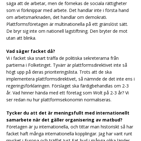
säga att de arbetar, men de förnekas de sociala rättigheter
som vi förknippar med arbete. Det handlar inte i första hand
om arbetsmarknaden, det handlar om demokrati.
Plattformsföretagen är multinationella på ett gränslöst sätt.
De bryr sig inte om nationell lagstiftning. Den bryter de mot
utan att blinka.
Vad säger facket då?
Vi i facket ska snart träffa de politiska sekreterarna från
partierna i Folketinget. Tyvärr är plattformsdirektivet inte så
högt upp på deras prioriteringslista. Trots att de ska
implementera plattformsdirektivet, så nämnde de det inte ens i
regeringsförklaringen. Förslaget ska färdigbehandlas om 2-3
år. Vad hinner hända med ett företag som Wolt på 2-3 år? Vi
ser redan nu hur plattformsekonomin normaliseras.
Tycker du att det är meningsfullt med internationellt
samarbete när det gäller organisering av matbud?
Företagen är ju internationella, och tittar man historiskt så har
facket haft många internationella kopplingar. Jag har varit runt
mycket i Europa och träffat Just Eat-bud i många olika länder.