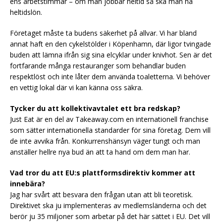
ens arbetstimmar – om man jobbar heltid så ska man ha
heltidslön.
Företaget måste ta budens säkerhet på allvar. Vi har bland
annat haft en den cykelstölder i Köpenhamn, där ligor tvingade
buden att lämna ifrån sig sina elcyklar under knivhot. Sen är det
fortfarande många restauranger som behandlar buden
respektlöst och inte låter dem använda toaletterna. Vi behöver
en vettig lokal där vi kan känna oss säkra.
Tycker du att kollektivavtalet ett bra redskap?
Just Eat är en del av Takeaway.com en internationell franchise
som sätter internationella standarder för sina företag. Dem vill
de inte avvika från. Konkurrenshänsyn väger tungt och man
anställer hellre nya bud än att ta hand om dem man har.
Vad tror du att EU:s plattformsdirektiv kommer att
innebära?
Jag har svårt att besvara den frågan utan att bli teoretisk.
Direktivet ska ju implementeras av medlemsländerna och det
berör ju 35 miljoner som arbetar på det här sättet i EU. Det vill