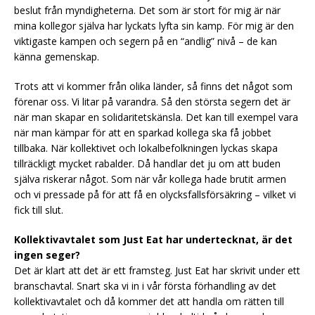
beslut från myndigheterna. Det som är stort för mig är när
mina kollegor själva har lyckats lyfta sin kamp. För mig är den
viktigaste kampen och segern på en “andlig” nivå – de kan
känna gemenskap.
Trots att vi kommer från olika länder, så finns det något som
förenar oss. Vi litar på varandra. Så den största segern det är
när man skapar en solidaritetskänsla. Det kan till exempel vara
när man kämpar för att en sparkad kollega ska få jobbet
tillbaka. När kollektivet och lokalbefolkningen lyckas skapa
tillräckligt mycket rabalder. Då handlar det ju om att buden
själva riskerar något. Som när vår kollega hade brutit armen
och vi pressade på för att få en olycksfallsförsäkring – vilket vi
fick till slut.
Kollektivavtalet som Just Eat har undertecknat, är det
ingen seger?
Det är klart att det är ett framsteg. Just Eat har skrivit under ett
branschavtal. Snart ska vi in i vår första förhandling av det
kollektivavtalet och då kommer det att handla om rätten till