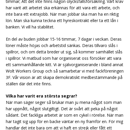
timmar; Att det inte finns någon olycksfallsförsäkring. Vårt krav
har varit att arbetet ska erkännas för att vara ett arbete, och
inte bara ett extrajobb. När man jobbar ska man ha en riktig
lön. Man ska kunna teckna ett hyreskontrakt eller ta ett lån i
banken. Vi vill ha stabilitet.
En del av buden jobbar 15-16 timmar, 7 dagar i veckan. Deras
löner måste höjas och arbetstid sänkas. Deras tillvaro slås i
spillror, och om detta breder ut sig, så kommer samhället slås
i spillror. Vi matbud som har organiserat oss försöker att vara
ett sammanhållande kitt. Vi är självorganiserande i bland annat
Wolt Workers Group och så samarbetar vi med fackföreningen
3F. Vår vision är att skapa demokratiskt medbestämmande på
ställen där det inte finns.
Vilka har varit era största segrar?
När man säger seger så brukar man ju mena något som man
har uppnått, något slutgiltigt. Det är svårt att peka på något
sådant. Det fackliga arbetet är som en cykel i rörelse. När man
har tagit sig upp för en backe väntar en ny framför en. För mig
handlar det inte bara om att vi haft en strejk eller fått ett