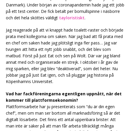
Danmark). Under början av coronapandemin hade jag ett jobb
på ett test-center. De fick betalt per bomullspinne i näsborre
och det hela sköttes väldigt
tayloristiskt
.
Jag reagerade på att vi knappt hade toalett-raster och började
prata med kollegorna om saken. När jag bad att få prata med
en chef om saken hade jag plötsligt inga fler pass… Jag var
tvungen att hitta ett nytt jobb snabbt, och det blev som
matbud. Först på Just Eat och sen på Wolt. Där var jag bland
annat med och organiserade en strejk. I oktober i år gav de
mig sparken, eller jag blev “deaktiverad”, som det heter. Nu
jobbar jag på Just Eat igen, och så pluggar jag historia på
Köpenhamns Universitet.
Vad har fackföreningarna egentligen uppnått, när det
kommer till plattformsekonomin?
Plattformsarbete har ju presenterats som “du är din egen
chef”, men om man ser bortom all marknadsföring så är det
digitalt lösarbete. Det finns ett antal uppenbara brister: Att
man inte är säker på att man får arbeta tillräckligt många