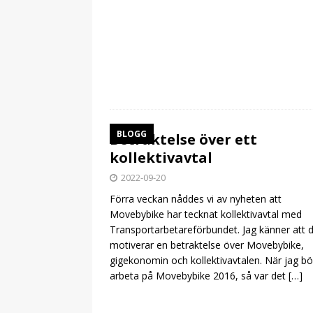
BLOGG
Betraktelse över ett
kollektivavtal
2022-09-20
Förra veckan nåddes vi av nyheten att
Movebybike har tecknat kollektivavtal med
Transportarbetareförbundet. Jag känner att 
motiverar en betraktelse över Movebybike,
gigekonomin och kollektivavtalen. När jag bö
arbeta på Movebybike 2016, så var det
[…]