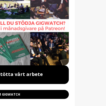
Stötta vårt arbete
Beställ vår 
 GIGWATCH