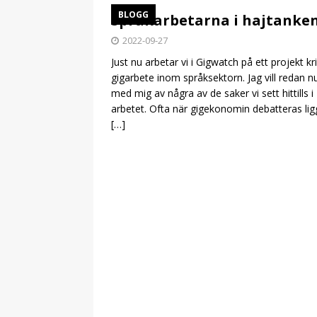
BLOGG
Språkarbetarna i hajtanke
2022-09-27
Just nu arbetar vi i Gigwatch på ett projekt kr
gigarbete inom språksektorn. Jag vill redan n
med mig av några av de saker vi sett hittills i
arbetet. Ofta när gigekonomin debatteras lig
[…]