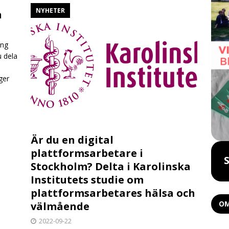
NYHETER
n
ing
u dela
ger
Är du en digital
plattformsarbetare i
Boka föreläsning
Stockholm? Delta i Karolinska
Institutets studie om
plattformsarbetares hälsa och
OM
välmående
2022-09-22