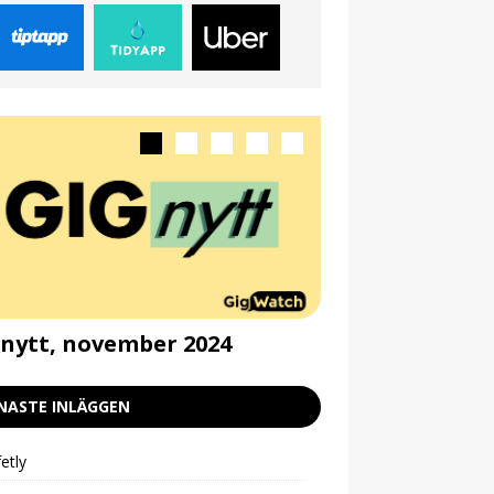
nytt, november 2024
Gignytt, septe
NASTE INLÄGGEN
etly