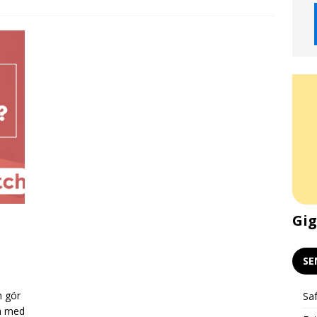
Gigekonomin och klimatet –
Gig
Livepodd och stödkväll 24/2
SE
m gör
Saf
la med