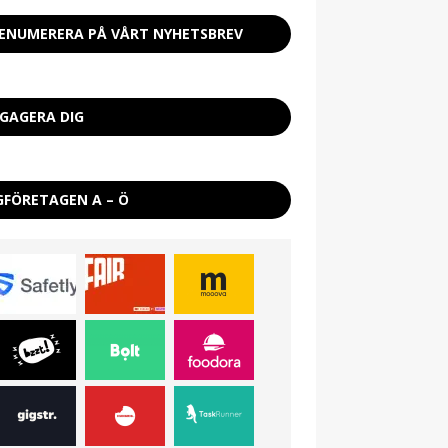
ENUMERERA PÅ VÅRT NYHETSBREV
GAGERA DIG
GFÖRETAGEN A – Ö