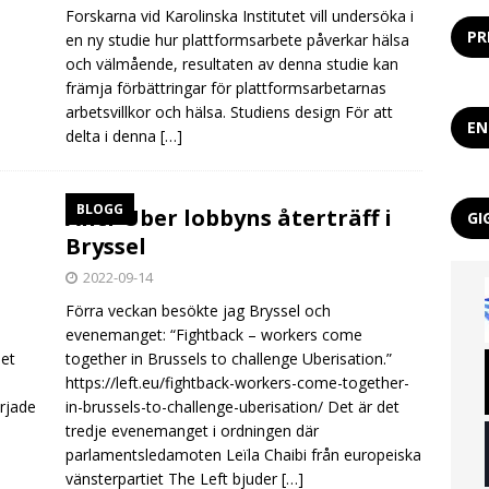
Forskarna vid Karolinska Institutet vill undersöka i
PR
en ny studie hur plattformsarbete påverkar hälsa
och välmående, resultaten av denna studie kan
främja förbättringar för plattformsarbetarnas
arbetsvillkor och hälsa. Studiens design För att
EN
delta i denna
[…]
BLOGG
Anti-Uber lobbyns återträff i
GI
Bryssel
2022-09-14
Förra veckan besökte jag Bryssel och
evenemanget: “Fightback – workers come
det
together in Brussels to challenge Uberisation.”
https://left.eu/fightback-workers-come-together-
rjade
in-brussels-to-challenge-uberisation/ Det är det
tredje evenemanget i ordningen där
parlamentsledamoten Leïla Chaibi från europeiska
vänsterpartiet The Left bjuder
[…]