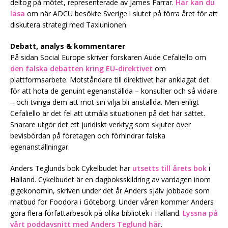
deltog på mötet, representerade av James Farrar.
Här kan du
läsa
om när ADCU besökte Sverige i slutet på förra året för att
diskutera strategi med Taxiunionen.
Debatt, analys & kommentarer
På sidan Social Europe skriver forskaren Aude Cefaliello om
den falska debatten kring EU-direktivet
om
plattformsarbete. Motståndare till direktivet har anklagat det
för att hota de genuint egenanställda – konsulter och så vidare
– och tvinga dem att mot sin vilja bli anställda. Men enligt
Cefaliello är det fel att utmåla situationen på det här sättet.
Snarare utgör det ett juridiskt verktyg som skjuter över
bevisbördan på företagen och förhindrar falska
egenanställningar.
Anders Teglunds bok Cykelbudet har
utsetts till årets bok
i
Halland. Cykelbudet är en dagboksskildring av vardagen inom
gigekonomin, skriven under det år Anders själv jobbade som
matbud för Foodora i Göteborg. Under våren kommer Anders
göra flera författarbesök på olika bibliotek i Halland.
Lyssna på
vårt poddavsnitt med Anders Teglund här
.