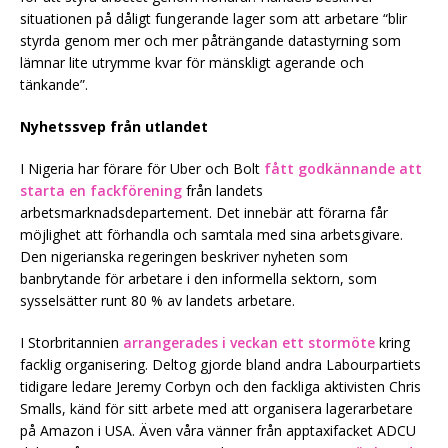
situationen på dåligt fungerande lager som att arbetare “blir
styrda genom mer och mer påträngande datastyrning som
lämnar lite utrymme kvar för mänskligt agerande och
tänkande”.
Nyhetssvep från utlandet
I Nigeria har förare för Uber och Bolt
fått godkännande att
starta en fackförening
från landets
arbetsmarknadsdepartement. Det innebär att förarna får
möjlighet att förhandla och samtala med sina arbetsgivare.
Den nigerianska regeringen beskriver nyheten som
banbrytande för arbetare i den informella sektorn, som
sysselsätter runt 80 % av landets arbetare.
I Storbritannien
arrangerades i veckan ett stormöte
kring
facklig organisering. Deltog gjorde bland andra Labourpartiets
tidigare ledare Jeremy Corbyn och den fackliga aktivisten Chris
Smalls, känd för sitt arbete med att organisera lagerarbetare
på Amazon i USA. Även våra vänner från apptaxifacket ADCU