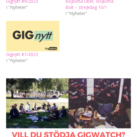
Gignytt #9/2023
Bojkotta Uber, Bojkotta
I ”Nyheter”
Bolt – strejkdag 10/1
I ”Nyheter”
Gignytt #1/2023
I ”Nyheter”