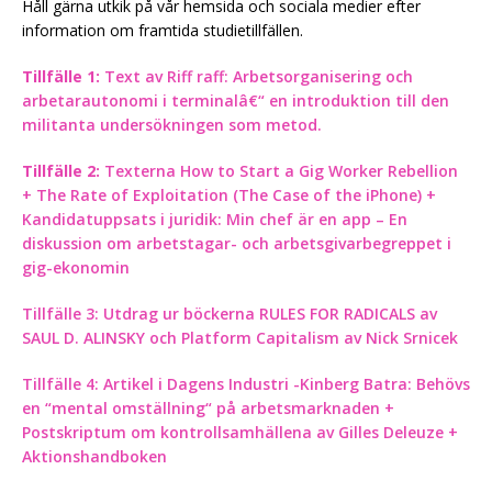
Håll gärna utkik på vår hemsida och sociala medier efter
information om framtida studietillfällen.
Tillfälle 1:
Text av Riff raff: Arbetsorganisering och
arbetarautonomi i terminalâ€“ en introduktion till den
militanta undersökningen som metod.
Tillfälle 2:
Texterna How to Start a Gig Worker Rebellion
+ The Rate of Exploitation (The Case of the iPhone) +
Kandidatuppsats i juridik: Min chef är en app – En
diskussion om arbetstagar- och arbetsgivarbegreppet i
gig-ekonomin
Tillfälle 3:
Utdrag ur böckerna RULES FOR RADICALS av
SAUL D. ALINSKY och Platform Capitalism av Nick Srnicek
Tillfälle 4:
Artikel i Dagens Industri -Kinberg Batra: Behövs
en “mental omställning“ på arbetsmarknaden +
Postskriptum om kontrollsamhällena av Gilles Deleuze +
Aktionshandboken