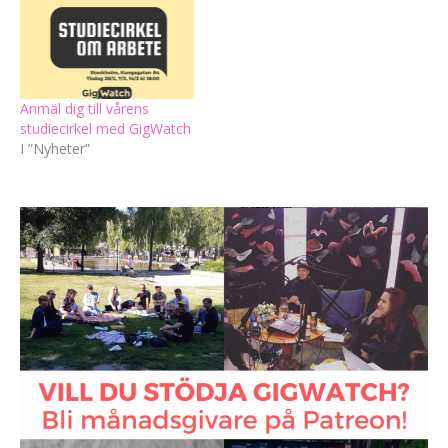
Anmäl dig till vårens
studiecirkel med GigWatch
I ”Nyheter”